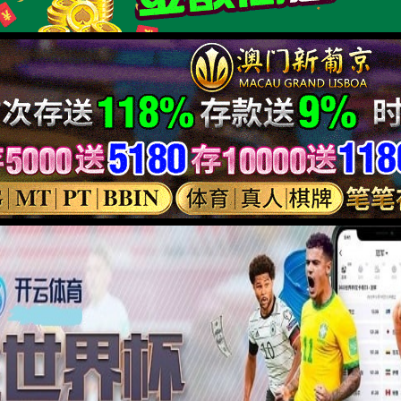
业发展的“晴雨表”和“风向
高新企业总量17.4%。②实现利税2022.5亿元，占高新企业总量
业经营规模不断壮大，2019年主营业务收入总计6313.7亿元
培育企业名单近日，经省政府同意，浙江省工业转型升级领导小组公布
雄鹰行动”计划，是浙江省政府于2019年初启动的一项旨在培育
费领域培育一批资源配置能力强