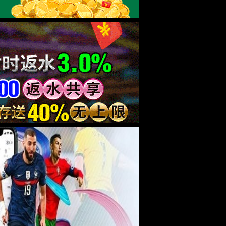
的37.3%。③投入研发经费500.7亿元，占高新企业总量的
，同比增长8.0%，有13家企业主营业务收入超百亿。 同时，百
了《第二批“雄鹰行动” 培育企业名单》。我国高性能纸基功能材
具有全球竞争力一流企业的行动。通过筛选、扶持、培育，在绿色石