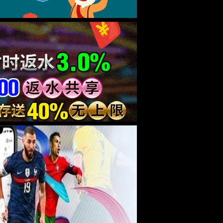
烟市场规模将达0.17万亿元，2020-2025年CAGR为
%/9.27%，市场呈快速增长态势。中国餐饮当前连锁化率为5%，而
餐行业扩张将带动餐盒、纸杯、防油纸等食品包装纸消费量进一
同比增长11.82%。随着我国容器面市场份额不断提高，推动面碗纸销
为38.9万吨，2015-2020年CAGR高达20.05%。
线上电商的快速发展，我国快递业务量持续提升。2020年我国规模
预计随着未来快递业务的进一步增长，格拉辛纸需求将持续提高。