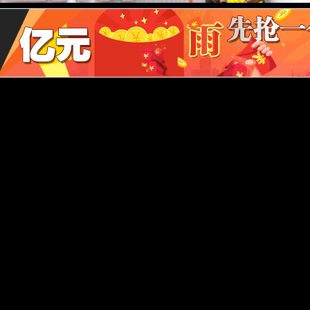
。”这是一份富仍思进的承诺。幼儿园、超市、茶吧、书吧、健身
活相当丰富。yl88858永利集团幼儿园是孩子们快乐学习、