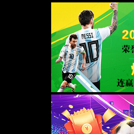
yl88858永利(集团有限公司)-Ba
网站首页
关于我们
公司简介
组织结构
董事长致辞
公司荣誉
联系我
发展纪事
走进yl88858永利集团
yl88858永利集团党委
品质
质量诚信
投资者关系
新闻动态
全部
公司新闻
行业资讯
产品展示
全部
特种纸
特种浆
环境与社会
人才培养
环境保护
可持续发展报告
可持续发展政策
可视化中心
全部
宣传片
家·文化
投资者关系