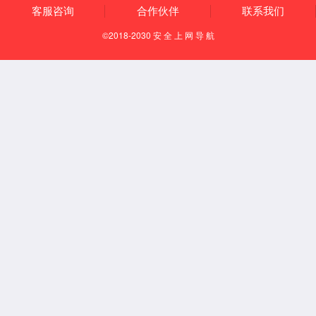
"五链"融合 推动衢州特种纸跑进"新赛道"
特种纸是衢州的传统优势产业。近年来，市招商中心认真
贯彻市委、市政府“五链”融合的决策部署，充分发挥特种
纸产业链牵头单位作用，狠抓平台建设、主体培育、成果
转化三个关键点，加快特种纸产业高质量发展。2023年，
全市特种纸规上企业实现产值296.9亿元，同比增长7.3%；
实现出口38.6亿元，同比增长15%。 聚焦产业链，明确发
展方向摸清产业家底。市领导带领相关部门负责人先后赴
yl88858永利集团、五洲、阿尔诺维根斯等
2024-05-22
超级管理员
1945
造纸工业在数字化时代高质量发展的思考
造纸工业是实体经济中的重要一环，在国民经济各领域发
挥着重要作用，具有重资产、规模效益、技术密集、可持