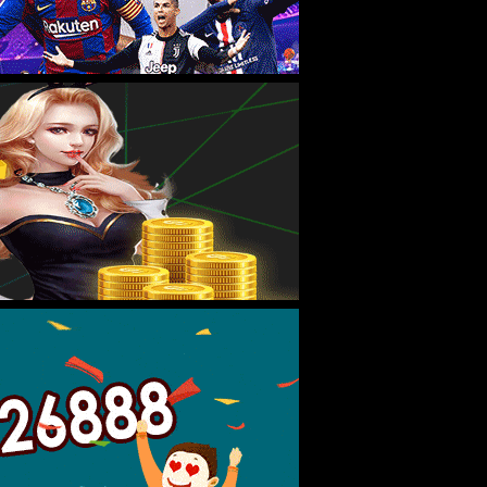
头单位作用，狠抓平台建设、主体培育、成果转化三个关键点，加
%。
入调研，对特种纸产业进行全面梳理分析，倾听企业呼声。目前全