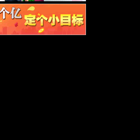
家陈克复院士正与开化纸企业合作开展《制浆造纸废水处理技术》
业需求培养技术人才和产业工人，定期组织企业技术骨干开展业
，我市特种纸主板上市企业累计已达3家，成为全国特种纸上市企业最
家、拟上北交所的新三板挂牌企业3家。