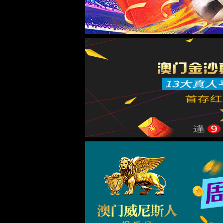
English
行业资讯
你的位置
网站首页
新闻动态
行业资讯
"五链"融合 推动衢州特种纸跑进"新赛道"
2024-05-22 10:44:34
超级管理员
1941
特种纸是衢州的传统优势产业。近年来，市招商中心认真贯彻市
快特种纸产业高质量发展。
2023年，全市特种纸规上企业实现产值
聚焦产业链，明确发展方向
摸清产业家底。市领导带领相关部门负责人先后赴yl88858
市共有特种纸规上企业
93家，产能占全国25%左右；拥有主板上