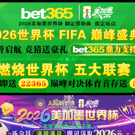
idu百科
们