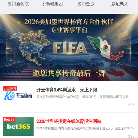
全部
宣传片
家·文化
投资者关系
English
公司新闻
你的位置
网站首页
新闻动态
公司新闻
祝贺yl88858永利集团有限公司荣获浙江
省“文明单位”荣誉称号
2024-09-13 10:40:06
超级管理员
2186
yl88858永利集团传来喜讯，公司荣获中共浙江省委、浙江
省人民政府联合颁布的浙江省“文明单位”荣誉称号。这是对