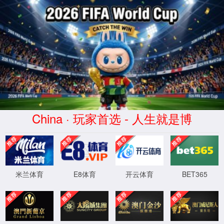
yl88858永利(集团有限公司)-
Baidu百科
网站首页
关于我们
公司简介
组织结构
董事长致辞
公司荣誉
联系我
发展纪事
们
走进yl88858永利集团
yl88858永利集团党委
品质
质量诚信
投资者关系
新闻动态
全部
公司新闻
行业资讯
产品展示
全部
特种纸
特种浆
环境与社会
人才培养
环境保护
可持续发展报告
可持续发展政策
可视化中心