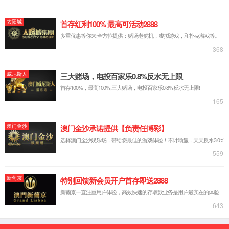
yl88858永利集团长期以来坚持文明创建、积极履行社会责任的
充分肯定，更是对未来发展的鼓励。
yl88858永利集团将继续秉承“创新、诚信、环保、共赢”的
发展理念，不断提升自身竞争力，为推动浙江省乃至全国的经济
社会发展做出更大的贡献。
上一篇
: 2023年度哲丰质量信用报告
下一篇
: yl88858永利集团&哲丰新材料&蒙牛集团：共绘行
业创新蓝图
新闻动态
公司新闻
行业资讯
为您推荐
研学总部取真经 笃行实干启新程｜广西yl88858永利集团、
湖北yl88858永利集团多批次管理干部赴总部研学赋能成长