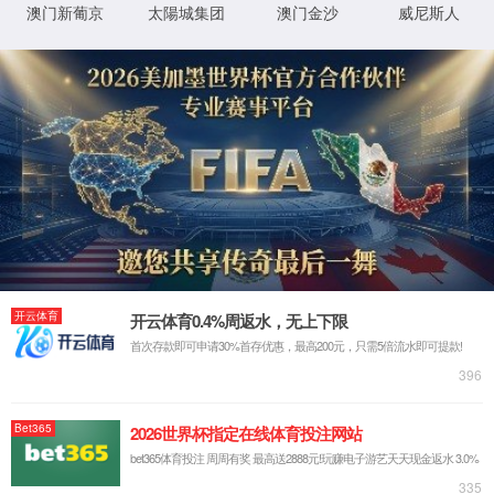
全部
宣传片
家·文化
投资者关系
English
新闻动态
全部
公司新闻
行业资讯
召开姚双全博士后开题报告会：二氧化氯对木质素的高效
氧化机制及其构建高效清洁漂白新方法的研究
2024.1.27日在衢江区高性能纸及纤维复合创新综合体召开
姚双全博士后开题报告会，项目名称：二氧化氯对木质素
的高效氧化机制及其构建高效清洁漂白新方法的研究 。附