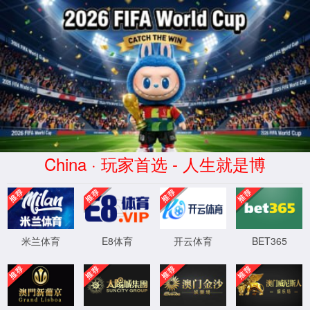
yl88858永利(集团有限公司)-
Baidu百科
网站首页
关于我们
公司简介
组织结构
董事长致辞
公司荣誉
联系我
发展纪事
们
走进yl88858永利集团
yl88858永利集团党委
品质
质量诚信
投资者关系
新闻动态
全部
公司新闻
行业资讯
产品展示
全部
特种纸
特种浆
环境与社会
人才培养
环境保护
可持续发展报告
可持续发展政策
可视化中心